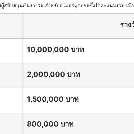
้สนับสนุนเงินรางวัล สำหรับสโมสรฟุตบอลซึ่งได้คะแนนรวม เมื่อสิ้
รางว
10,000,000 บาท
2,000,000 บาท
1,500,000 บาท
800,000 บาท