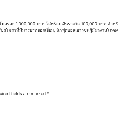
 สโมสรละ 1,000,000 บาท โล่พร้อมเงินรางวัล 100,000 บาท สำหรับผ
ับสโมสรที่มีมารยาทยอดเยี่ยม, นักฟุตบอลเยาวชนผู้มีผลงานโดดเด่น
uired fields are marked
*