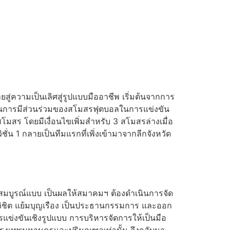
วามเป็นเลิศสู่รูปแบบมืออาชีพ เริ่มต้นจากการ
คัญในการมีส่วนร่วมของสโมสรฟุตบอลในการแข่งขัน
โมสร โดยมีเงื่อนไขเพิ่มสำหรับ 3 สโมสรล่างเมื่อ
วิชั่น 1 กลายเป็นทีมแรกที่เพิ่งเข้ามาจากลีกจังหวัด
สมบูรณ์แบบ เป็นผลให้สมาคมฯ ต้องดำเนินการจัด
ดยมีวิชิต แย้มบุญเรือง เป็นประธานกรรมการ และออก
ารแข่งขันเชิงรูปแบบ การบริหารจัดการให้เป็นมือ