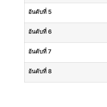
อันดับที่ 5
อันดับที่ 6
อันดับที่ 7
อันดับที่ 8