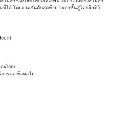
็นของสโมสรชนะเลิศไทยเอฟเอคัพ จะตกเป็นของสโมสร
่ได้ โดยสามอันดับสุดท้าย จะตกชั้นสู่ไทยลีกดิวิ
Head)
ดเตะโทษ
พิจารณาข้อต่อไป