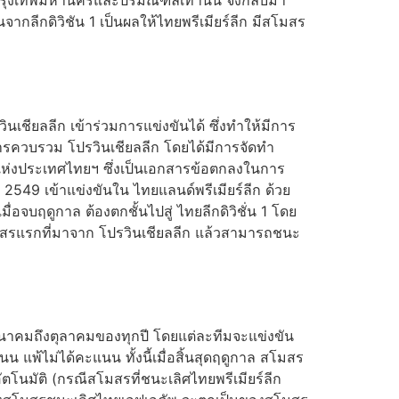
ขตกรุงเทพมหานครและปริมณฑลเท่านั้น จึงกลับมา
ากลีกดิวิชัน 1 เป็นผลให้ไทยพรีเมียร์ลีก มีสโมสร
นเชียลลีก เข้าร่วมการแข่งขันได้ ซึ่งทำให้มีการ
ีการควบรวม โปรวินเชียลลีก โดยได้มีการจัดทำ
ห่งประเทศไทยฯ ซึ่งเป็นเอกสารข้อตกลงในการ
2549 เข้าแข่งขันใน ไทยแลนด์พรีเมียร์ลีก ด้วย
มื่อจบฤดูกาล ต้องตกชั้นไปสู่ ไทยลีกดิวิชั่น 1 โดย
สโมสรแรกที่มาจาก โปรวินเชียลลีก แล้วสามารถชนะ
มีนาคมถึงตุลาคมของทุกปี โดยแต่ละทีมจะแข่งขัน
แพ้ไม่ได้คะแนน ทั้งนี้เมื่อสิ้นสุดฤดูกาล สโมสร
ตโนมัติ (กรณีสโมสรที่ชนะเลิศไทยพรีเมียร์ลีก