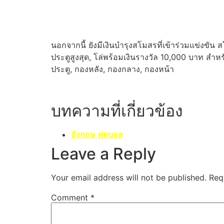
นอกจากนี้ ยังมีเงินบำรุงสโมสรที่เข้าร่วมแข่งขัน
ประตูสูงสุด, โล่พร้อมเงินรางวัล 10,000 บาท สำหร
ประตู, กองหลัง, กองกลาง, กองหน้า
บทความที่เกี่ยวข้อง
อังกฤษ ฟุตบอล
Leave a Reply
Your email address will not be published.
Req
Comment
*